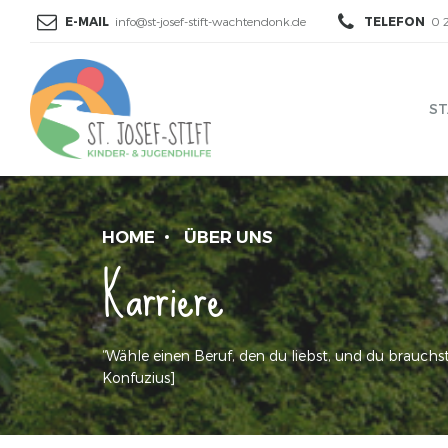
E-MAIL
info@st-josef-stift-wachtendonk.de
TELEFON
0 
ST
HOME
ÜBER UNS
Karriere
“Wähle einen Beruf, den du liebst, und du brauchs
Konfuzius]