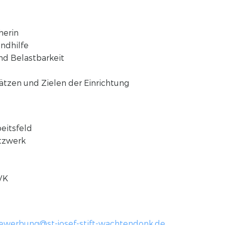
herin
endhilfe
nd Belastbarkeit
sätzen und Zielen der Einrichtung
eitsfeld
tzwerk
VK
ewerbung@st-josef-stift-wachtendonk.de