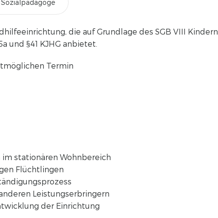
/ Sozialpädagoge
endhilfeeinrichtung, die auf Grundlage des SGB VIII Kinde
§35a und §41 KJHG anbietet.
chstmöglichen Termin
 im stationären Wohnbereich
gen Flüchtlingen
ständigungsprozess
nderen Leistungserbringern
ntwicklung der Einrichtung