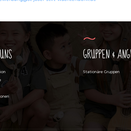
 UNS
GRUPPEN & ANG
tion
Stationäre Gruppen
e
ionen